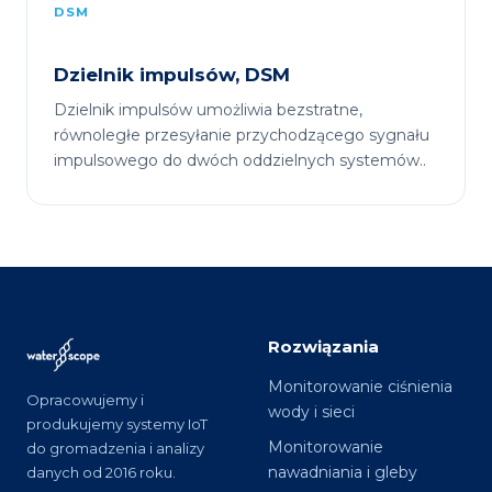
DSM
Dzielnik impulsów, DSM
Dzielnik impulsów umożliwia bezstratne,
równoległe przesyłanie przychodzącego sygnału
impulsowego do dwóch oddzielnych systemów..
Rozwiązania
Monitorowanie ciśnienia
Opracowujemy i
wody i sieci
produkujemy systemy IoT
Monitorowanie
do gromadzenia i analizy
nawadniania i gleby
danych od 2016 roku.