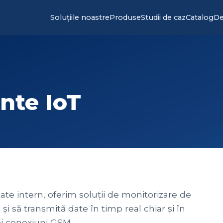
Soluțiile noastre
Produse
Studii de caz
Catalog
De
ente IoT
ate intern, oferim soluții de monitorizare de
și să transmită date în timp real chiar și în
ei conexiuni GSM.