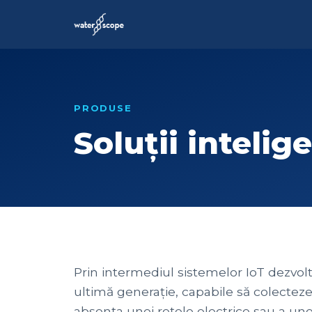
PRODUSE
Soluții intelig
Prin intermediul sistemelor IoT dezvolt
ultimă generație, capabile să colecteze 
absența unei rețele electrice sau a un