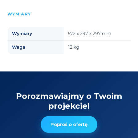
WYMIARY
Wymiary
572 x 297 x 297 mm
Waga
12 kg
Porozmawiajmy o Twoim
projekcie!
Poproś o ofertę