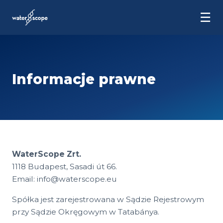
☰
Informacje prawne
WaterScope Zrt.
1118 Budapest, Sasadi út 66.
Email:
info@waterscope.eu
Spółka jest zarejestrowana w Sądzie Rejestrowym
przy Sądzie Okręgowym w Tatabánya.