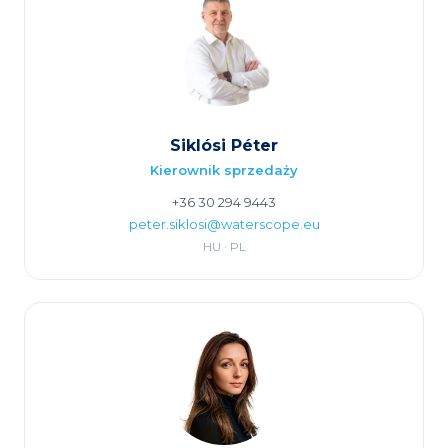
Siklósi Péter
Kierownik sprzedaży
+36 30 294 9443
peter.siklosi@waterscope.eu
HU · PL