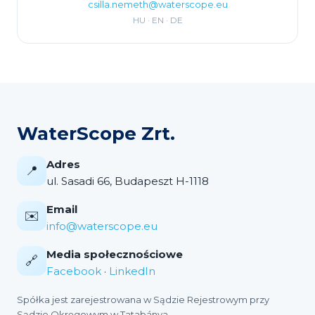
csilla.nemeth@waterscope.eu
HU · EN · DE
WaterScope Zrt.
Adres
📍
ul. Sasadi 66, Budapeszt H-1118
Email
✉️
info@waterscope.eu
Media społecznościowe
🔗
Facebook
·
LinkedIn
Spółka jest zarejestrowana w Sądzie Rejestrowym przy
Sądzie Okręgowym w Tatabánya.