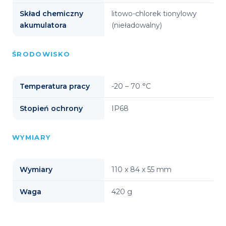
Skład chemiczny
litowo-chlorek tionylowy
akumulatora
(nieładowalny)
ŚRODOWISKO
Temperatura pracy
-20 – 70 °C
Stopień ochrony
IP68
WYMIARY
Wymiary
110 x 84 x 55 mm
Waga
420 g