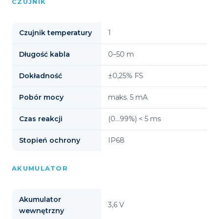
CZUJNIK
Czujnik temperatury
1
Długość kabla
0–50 m
Dokładność
±0,25% FS
Pobór mocy
maks. 5 mA
Czas reakcji
(0…99%) < 5 ms
Stopień ochrony
IP68
AKUMULATOR
Akumulator
3,6 V
wewnętrzny