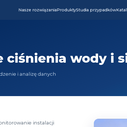
Nasze rozwiązania
Produkty
Studia przypadków
Kata
ciśnienia wody i s
zenie i analizę danych
itorowanie instalacji