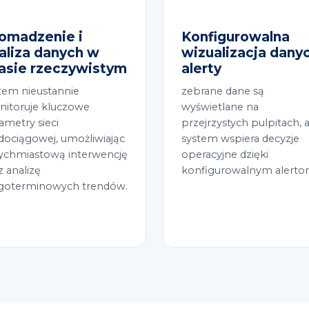
omadzenie i
Konfigurowalna
aliza danych w
wizualizacja danyc
asie rzeczywistym
alerty
tem nieustannie
zebrane dane są
itoruje kluczowe
wyświetlane na
ametry sieci
przejrzystych pulpitach, 
ociągowej, umożliwiając
system wspiera decyzje
ychmiastową interwencję
operacyjne dzięki
z analizę
konfigurowalnym alerto
goterminowych trendów.