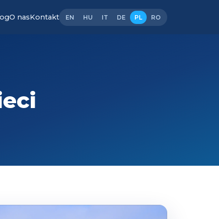
log
O nas
Kontakt
EN
HU
IT
DE
PL
RO
ieci