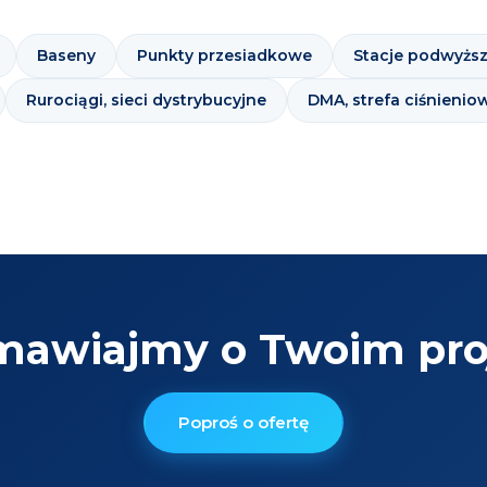
Baseny
Punkty przesiadkowe
Stacje podwyższ
Rurociągi, sieci dystrybucyjne
DMA, strefa ciśnienio
mawiajmy o Twoim proj
Poproś o ofertę