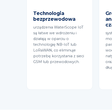
Technologia
Gr
bezprzewodowa
an
cz
urządzenia WaterScope IoT
są łatwe we wdrożeniu i
sys
działają w oparciu o
mon
technologię NB-IoT lub
par
LoRaWAN, co eliminuje
wod
potrzebę korzystania z sieci
nat
GSM lub przewodowych.
ora
dłu