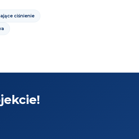
ające ciśnienie
wa
ekcie!