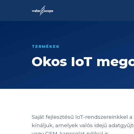
TERMÉKEK
Okos IoT meg
Saját fejlesztésű IoT-rendszereinkkel 
kínáljuk, amelyek valós idejű adatgyűjt
vagy GSM-kapcsolat nélkül is.