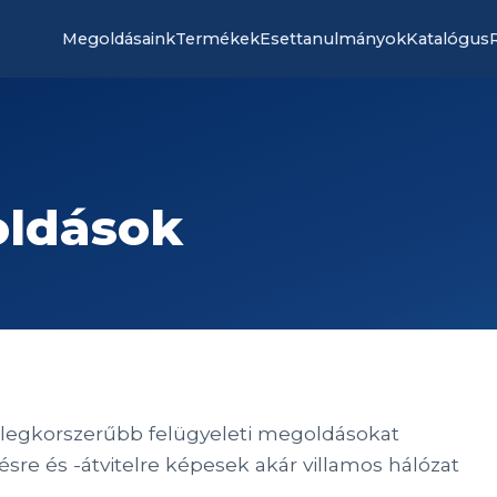
Megoldásaink
Termékek
Esettanulmányok
Katalógus
oldások
a legkorszerűbb felügyeleti megoldásokat
ésre és -átvitelre képesek akár villamos hálózat