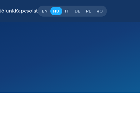
Rólunk
Kapcsolat
EN
HU
IT
DE
PL
RO