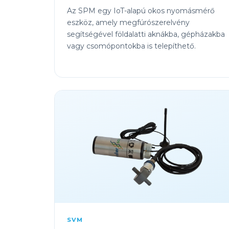
Az SPM egy IoT-alapú okos nyomásmérő
eszköz, amely megfúrószerelvény
segítségével földalatti aknákba, gépházakba
vagy csomópontokba is telepíthető.
SVM