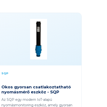
SQP
Okos gyorsan csatlakoztatható
nyomásmérő eszköz - SQP
Az SQP egy modern IoT-alapú
nyomásmonitoring eszköz, amely gyorsan