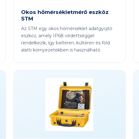
Okos hőmérsékletmérő eszköz
STM
Az STM egy okos hőmérséklet adatgyűjtő
eszköz, amely IP68 védettséggel
rendelkezik, így beltéren, kültéren és föld
alatti környezetekben is használható.