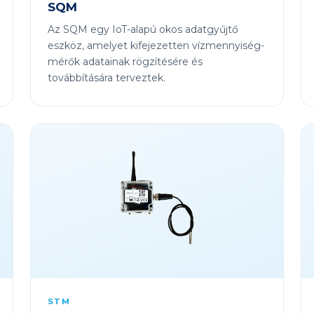
SQM
Az SQM egy IoT-alapú okos adatgyűjtő
eszköz, amelyet kifejezetten vízmennyiség-
mérők adatainak rögzítésére és
továbbítására terveztek.
STM