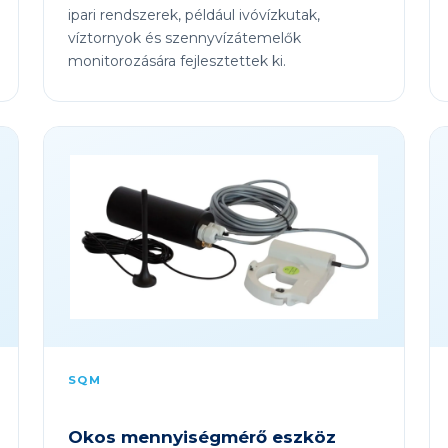
ipari rendszerek, például ivóvízkutak,
víztornyok és szennyvízátemelők
monitorozására fejlesztettek ki.
SQM
Okos mennyiségmérő eszköz