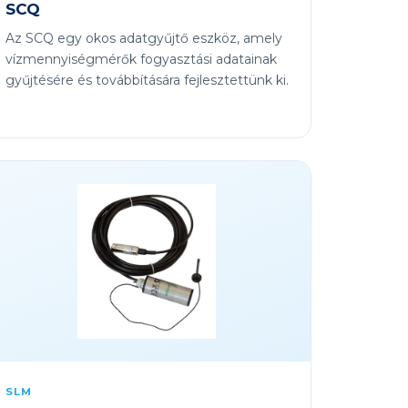
SCQ
Az SCQ egy okos adatgyűjtő eszköz, amely
vízmennyiségmérők fogyasztási adatainak
gyűjtésére és továbbítására fejlesztettünk ki.
SLM