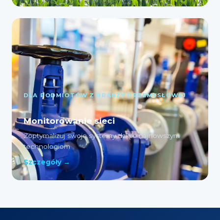
DLA PODMIOTÓW Z BRANŻY PRZEMYSŁOWEJ
Monitorowanie sieci
Zoptymalizuj swoje systemy dzięki najnowszym
technologiom
Szczegóły →