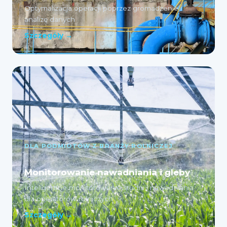
Optymalizacja operacji poprzez gromadzenie i
analizę danych
Szczegóły →
DLA PODMIOTÓW Z BRANŻY ROLNICZEJ
Monitorowanie nawadniania i gleby
Inteligentne monitorowanie studni i nawadniania
dla operatorów rolniczych
Szczegóły →