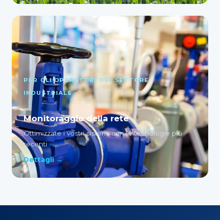
PER GLI OPERATORI DEL SETTORE
INDUSTRIALE
Monitoraggio della rete
Ottimizzate i vostri sistemi con le tecnologie più
recenti
Dettagli →