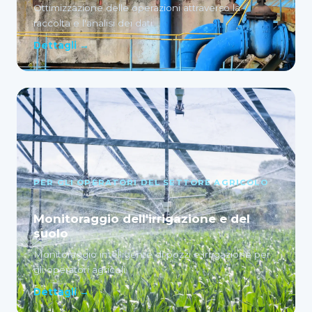
Ottimizzazione delle operazioni attraverso la
raccolta e l'analisi dei dati
Dettagli →
PER GLI OPERATORI DEL SETTORE AGRICOLO
Monitoraggio dell'irrigazione e del
suolo
Monitoraggio intelligente di pozzi e irrigazione per
gli operatori agricoli
Dettagli →