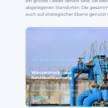
ein großes Gebiet verteilt sind. Sie bi
abgelegenen Standorten. Die gesamme
auch auf strategischer Ebene genutzt
FÜR AKTEURE DER WASSERWIRTSCHAFT
Wasserdruck- und
Netzüberwachung
Optimierung des Betriebs durch
Datenerfassung und -analyse
Details →