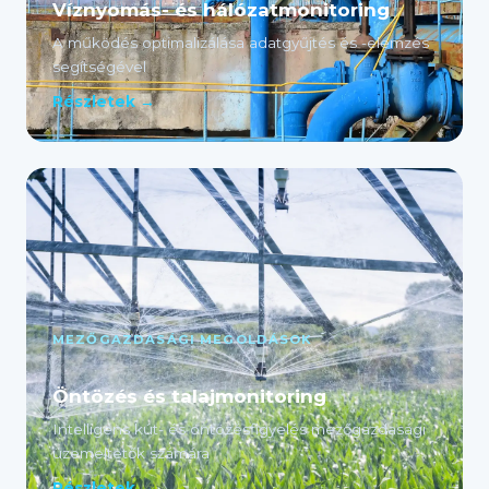
Víznyomás- és hálózatmonitoring
A működés optimalizálása adatgyűjtés és -elemzés
segítségével
Részletek →
MEZŐGAZDASÁGI MEGOLDÁSOK
Öntözés és talajmonitoring
Intelligens kút- és öntözésfigyelés mezőgazdasági
üzemeltetők számára
Részletek →