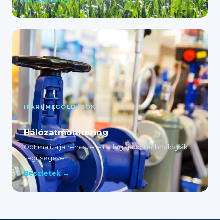
IPARI MEGOLDÁSOK
Hálózatmonitoring
Optimalizálja rendszereit a legújabb technológiák
segítségével
Részletek →