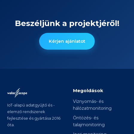
Beszéljünk a projektjéről!
Kérjen ajánlatot
Megoldások
Víznyomás- és
IoT-alapú adatgyűjtő és -
hálózatmonitoring
elemző rendszerek
Öntözés- és
fejlesztése és gyártása 2016
talajmonitoring
óta.