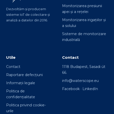
Monitorizarea presiunii
Dezvoltăm și producem
apei și a rețelei
sisteme IoT de colectare și
Monitorizarea irigațiilor și
analiză a datelor din 2016.
a solului
Sisteme de monitorizare
industrială
Utile
Contact
Contact
1118 Budapest, Sasadi út
66.
Raportare defecțiuni
info@waterscope.eu
Informații legale
Facebook
·
LinkedIn
Politica de
confidențialitate
Politica privind cookie-
urile