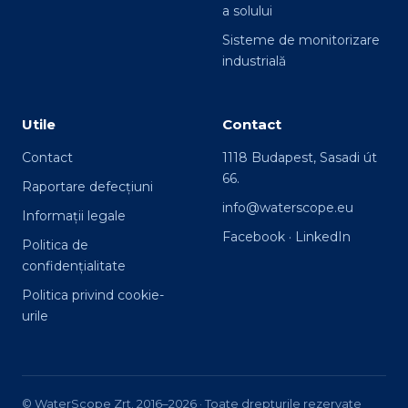
a solului
Sisteme de monitorizare
industrială
Utile
Contact
Contact
1118 Budapest, Sasadi út
66.
Raportare defecțiuni
info@waterscope.eu
Informații legale
Facebook
·
LinkedIn
Politica de
confidențialitate
Politica privind cookie-
urile
© WaterScope Zrt. 2016–2026 · Toate drepturile rezervate