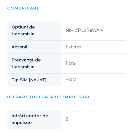
COMUNICARE
Opțiuni de
Nb-IoT/LoRaWAN
transmisie
Antenă
Externă
Frecvență de
1 oră
transmisie
Tip SIM (Nb-IoT)
eSIM
INTRARE DIGITALĂ DE IMPULSURI
Intrări contor de
2
impulsuri