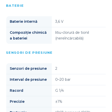
BATERIE
Baterie internă
3,6 V
Compoziție chimică
litiu-clorură de tionil
a bateriei
(nereîncărcabilă)
SENSORI DE PRESIUNE
Senzori de presiune
2
Interval de presiune
0–20 bar
Racord
G 1/4
Precizie
±1%