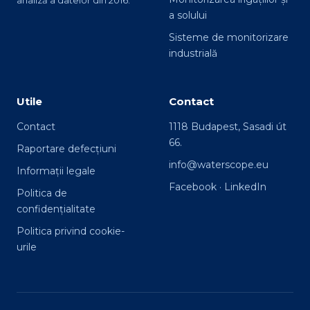
analiză a datelor din 2016.
a solului
Sisteme de monitorizare
industrială
Utile
Contact
Contact
1118 Budapest, Sasadi út
66.
Raportare defecțiuni
info@waterscope.eu
Informații legale
Facebook
·
LinkedIn
Politica de
confidențialitate
Politica privind cookie-
urile