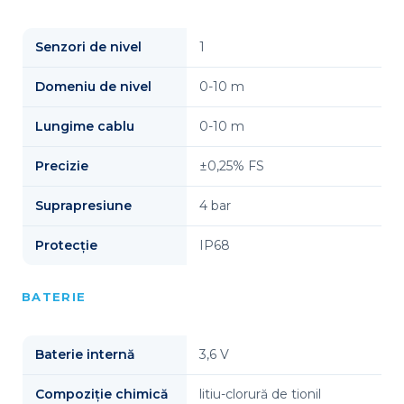
Senzori de nivel
1
Domeniu de nivel
0-10 m
Lungime cablu
0-10 m
Precizie
±0,25% FS
Suprapresiune
4 bar
Protecție
IP68
BATERIE
Baterie internă
3,6 V
Compoziție chimică
litiu-clorură de tionil