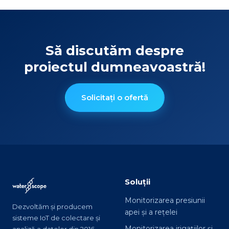
Să discutăm despre
proiectul dumneavoastră!
Solicitați o ofertă
Soluții
Monitorizarea presiunii
Dezvoltăm și producem
apei și a rețelei
sisteme IoT de colectare și
Monitorizarea irigațiilor și