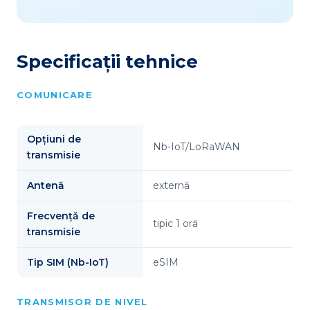
Specificații tehnice
COMUNICARE
Opțiuni de
Nb-IoT/LoRaWAN
transmisie
Antenă
externă
Frecvență de
tipic 1 oră
transmisie
Tip SIM (Nb-IoT)
eSIM
TRANSMISOR DE NIVEL