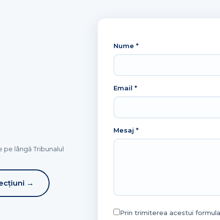
Nume *
Email *
Mesaj *
e pe lângă Tribunalul
ecțiuni →
Prin trimiterea acestui formul