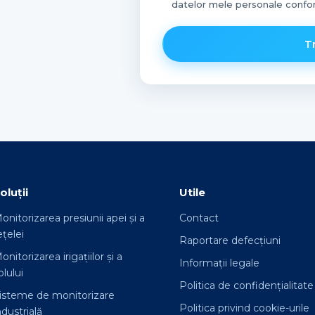
datelor mele personale conform
T
oluții
Utile
onitorizarea presiunii apei și a
Contact
ețelei
Raportare defecțiuni
onitorizarea irigațiilor și a
Informații legale
olului
Politica de confidențialitate
isteme de monitorizare
Politica privind cookie-urile
ndustrială