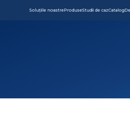
Soluțiile noastre
Produse
Studii de caz
Catalog
De