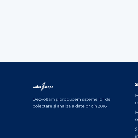
S
M
Dezvoltăm și producem sisteme IoT de
r
colectare și analiză a datelor din 2016.
M
s
S
i