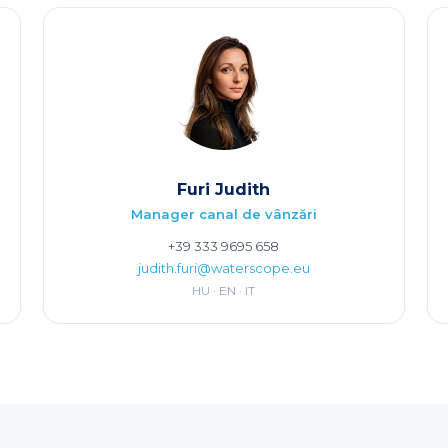
Furi Judith
Manager canal de vânzări
+39 333 9695 658
judith.furi@waterscope.eu
HU · EN · IT