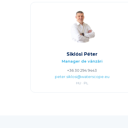
Siklósi Péter
Manager de vânzări
+36 30 294 9443
peter.siklosi@waterscope.eu
HU · PL