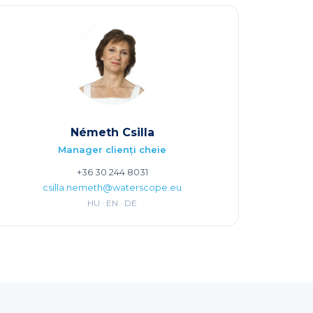
Németh Csilla
Manager clienți cheie
+36 30 244 8031
csilla.nemeth@waterscope.eu
HU · EN · DE