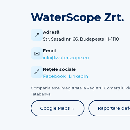
WaterScope Zrt.
Adresă
📍
Str. Sasadi nr. 66, Budapesta H-1118
Email
✉️
info@waterscope.eu
Rețele sociale
🔗
Facebook
·
LinkedIn
Compania este înregistrată la Registrul Comerțului d
Tatabánya.
Google Maps →
Raportare def