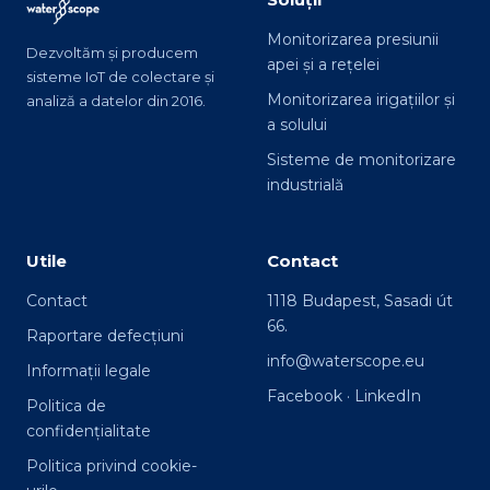
Monitorizarea presiunii
Dezvoltăm și producem
apei și a rețelei
sisteme IoT de colectare și
Monitorizarea irigațiilor și
analiză a datelor din 2016.
a solului
Sisteme de monitorizare
industrială
Utile
Contact
Contact
1118 Budapest, Sasadi út
66.
Raportare defecțiuni
info@waterscope.eu
Informații legale
Facebook
·
LinkedIn
Politica de
confidențialitate
Politica privind cookie-