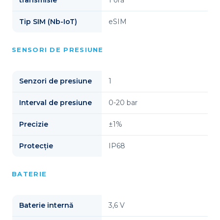
transmisie
1 oră
Tip SIM (Nb-IoT)
eSIM
SENSORI DE PRESIUNE
Senzori de presiune
1
Interval de presiune
0-20 bar
Precizie
±1%
Protecție
IP68
BATERIE
Baterie internă
3,6 V