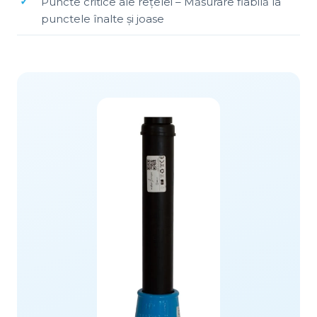
Puncte critice ale rețelei – Măsurare fiabilă la
punctele înalte și joase