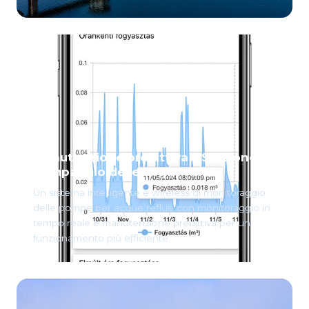
Manutenzione predittiva – Stazione di
pompaggio delle acque reflue
Un sistema intelligente e wireless di monitoraggio
delle pompe per acque reflue con monitoraggio in
tempo reale e manutenzione predittiva per un
funzionamento più efficiente.