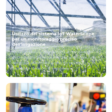
Utilizzo del sistema IoT WaterScope
per un monitoraggio preciso
dell'irrigazione
Implementazione di un sistema di monitoraggio
dell'irrigazione basato sull'IoT per ottimizzare l'uso
dell'acqua, aumentare la resa dei raccolti e
supportare decisioni di irrigazion