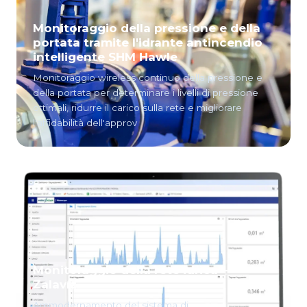
Monitoraggio della pressione e della
portata tramite l'idrante antincendio
intelligente SHM Hawle
Monitoraggio wireless continuo della pressione e
della portata per determinare i livelli di pressione
ottimali, ridurre il carico sulla rete e migliorare
l'affidabilità dell'approv
Monitoraggio della rete idrica –
Zalavíz
Ammodernamento del sistema di