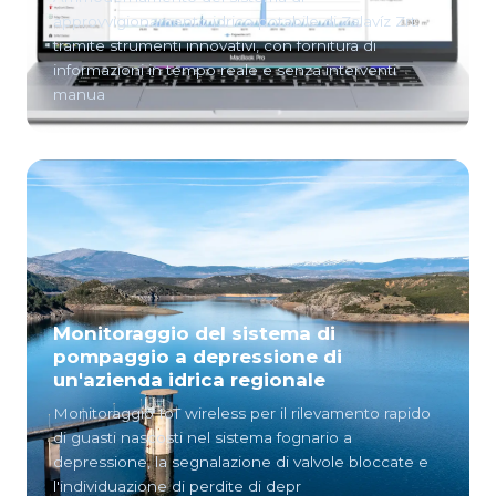
approvvigionamento idrico potabile di Zalavíz Zrt.
tramite strumenti innovativi, con fornitura di
informazioni in tempo reale e senza interventi
manua
Monitoraggio del sistema di
pompaggio a depressione di
un'azienda idrica regionale
Monitoraggio IoT wireless per il rilevamento rapido
di guasti nascosti nel sistema fognario a
depressione, la segnalazione di valvole bloccate e
l'individuazione di perdite di depr