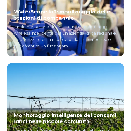
WaterScope IoT: monitoraggio delle
stazioni di pompaggio
Implementazione di un sistema di monitoraggio
wireless intelligente per un'azienda idrica regionale,
caratterizzato dalla raccolta di dati in tempo reale
per garantire un funzionam
Monitoraggio intelligente dei consumi
idrici nelle piccole comunità
Il sistema IoT WaterScope viene utilizzato in una