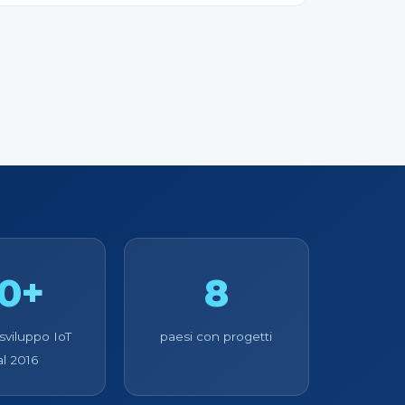
10+
8
 sviluppo IoT
paesi con progetti
al 2016