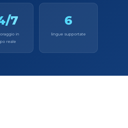
4/7
6
oraggio in
lingue supportate
po reale