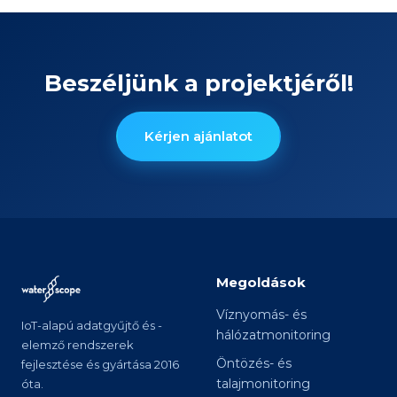
Beszéljünk a projektjéről!
Kérjen ajánlatot
Megoldások
Víznyomás- és
IoT-alapú adatgyűjtő és -
hálózatmonitoring
elemző rendszerek
Öntözés- és
fejlesztése és gyártása 2016
talajmonitoring
óta.