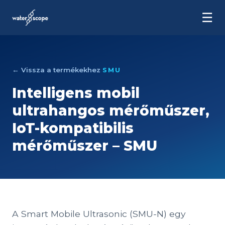
☰
← Vissza a termékekhez
SMU
Intelligens mobil
ultrahangos mérőműszer,
IoT-kompatibilis
mérőműszer – SMU
A Smart Mobile Ultrasonic (SMU-N) egy