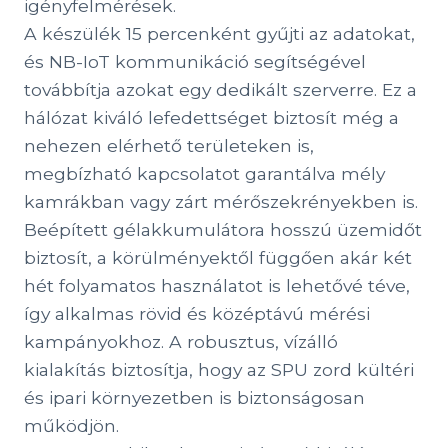
igényfelmérések.
A készülék 15 percenként gyűjti az adatokat,
és NB-IoT kommunikáció segítségével
továbbítja azokat egy dedikált szerverre. Ez a
hálózat kiváló lefedettséget biztosít még a
nehezen elérhető területeken is,
megbízható kapcsolatot garantálva mély
kamrákban vagy zárt mérőszekrényekben is.
Beépített gélakkumulátora hosszú üzemidőt
biztosít, a körülményektől függően akár két
hét folyamatos használatot is lehetővé téve,
így alkalmas rövid és középtávú mérési
kampányokhoz. A robusztus, vízálló
kialakítás biztosítja, hogy az SPU zord kültéri
és ipari környezetben is biztonságosan
működjön.