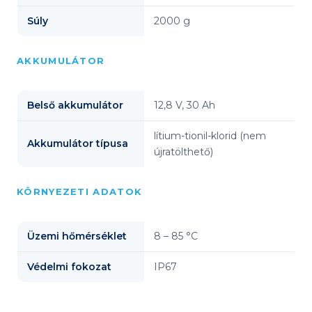
Súly
2000 g
AKKUMULÁTOR
Belső akkumulátor
12,8 V, 30 Ah
lítium-tionil-klorid (nem
Akkumulátor típusa
újratölthető)
KÖRNYEZETI ADATOK
Üzemi hőmérséklet
8 – 85 °C
Védelmi fokozat
IP67