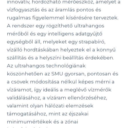
innovatív, hordozható mérőeszköz, amelyet a
vízfogyasztás és az áramlás pontos és
rugalmas figyelemmel kísérésére terveztek.
A rendszer egy rögzíthető ultrahangos
mérőből és egy intelligens adatgyűjtő
egységből áll, melyeket egy strapabíró,
vízálló hordtáskában helyeztek el a könnyű
szállítás és a helyszíni beállítás érdekében.
Az ultrahangos technológiának
köszönhetően az SMU gyorsan, pontosan és
a csövek módosítása nélkül képes mérni a
vízáramot, így ideális a meglévő vízmérők
validálásához, a vízáram ellenőrzéséhez,
valamint olyan hálózati elemzések
támogatásához, mint az éjszakai
minimumértékek és a zónai