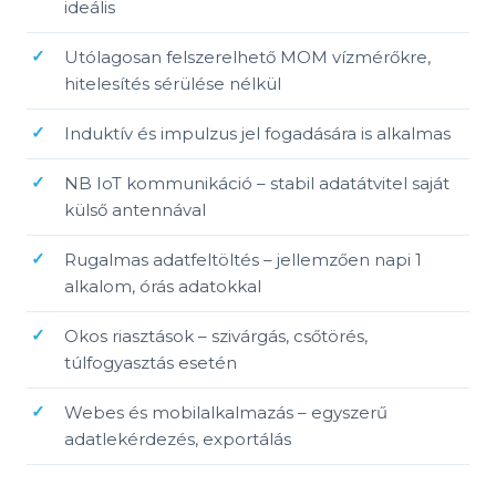
ideális
Utólagosan felszerelhető MOM vízmérőkre,
hitelesítés sérülése nélkül
Induktív és impulzus jel fogadására is alkalmas
NB IoT kommunikáció – stabil adatátvitel saját
külső antennával
Rugalmas adatfeltöltés – jellemzően napi 1
alkalom, órás adatokkal
Okos riasztások – szivárgás, csőtörés,
túlfogyasztás esetén
Webes és mobilalkalmazás – egyszerű
adatlekérdezés, exportálás