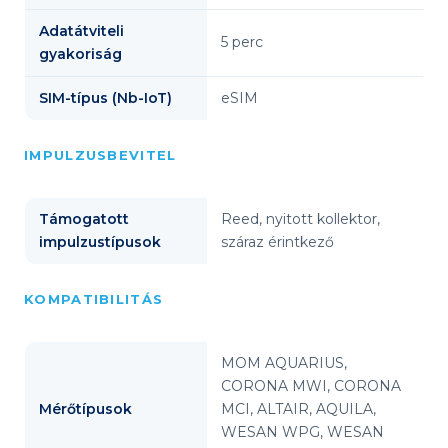
Adatátviteli
5 perc
gyakoriság
SIM-típus (Nb-IoT)
eSIM
IMPULZUSBEVITEL
Támogatott
Reed, nyitott kollektor,
impulzustípusok
száraz érintkező
KOMPATIBILITÁS
MOM AQUARIUS,
CORONA MWI, CORONA
Mérőtípusok
MCI, ALTAIR, AQUILA,
WESAN WPG, WESAN