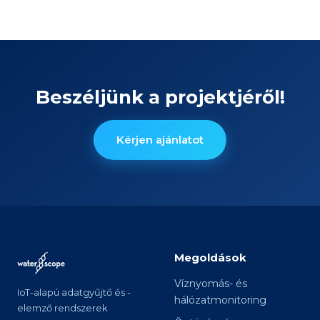
Beszéljünk a projektjéről!
Kérjen ajánlatot
Megoldások
Víznyomás- és
IoT-alapú adatgyűjtő és -
hálózatmonitoring
elemző rendszerek