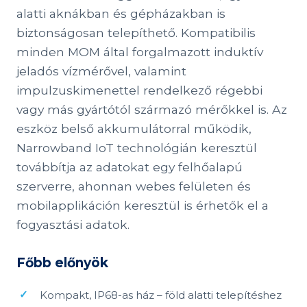
alatti aknákban és gépházakban is
biztonságosan telepíthető. Kompatibilis
minden MOM által forgalmazott induktív
jeladós vízmérővel, valamint
impulzuskimenettel rendelkező régebbi
vagy más gyártótól származó mérőkkel is. Az
eszköz belső akkumulátorral működik,
Narrowband IoT technológián keresztül
továbbítja az adatokat egy felhőalapú
szerverre, ahonnan webes felületen és
mobilapplikáción keresztül is érhetők el a
fogyasztási adatok.
Főbb előnyök
Kompakt, IP68-as ház – föld alatti telepítéshez