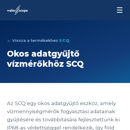
☰
← Vissza a termékekhez
SCQ
Okos adatgyűjtő
vízmérőkhöz SCQ
Az SCQ egy okos adatgyűjtő eszköz, amely
vízmennyiségmérők fogyasztási adatainak
gyűjtésére és továbbítására fejlesztettünk ki.
IP68-as védettséggel rendelkezik, így föld