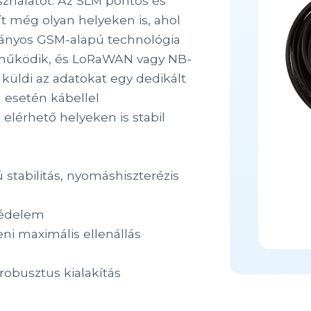
ználatot. Az SLM pontos és
t még olyan helyeken is, ahol
mányos GSM-alapú technológia
működik, és LoRaWAN vagy NB-
küldi az adatokat egy dedikált
 esetén kábellel
lérhető helyeken is stabil
stabilitás, nyomáshiszterézis
svédelem
leni maximális ellenállás
obusztus kialakítás