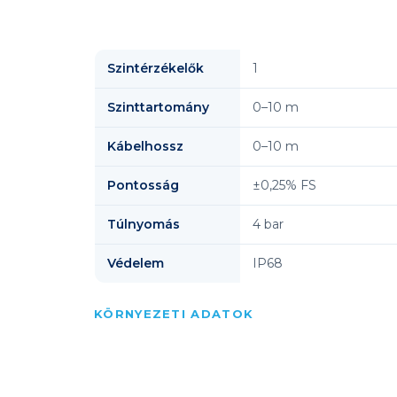
Szintérzékelők
1
Szinttartomány
0–10 m
Kábelhossz
0–10 m
Pontosság
±0,25% FS
Túlnyomás
4 bar
Védelem
IP68
KÖRNYEZETI ADATOK