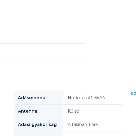
S
Adásmódok
Nb-IoT/LoRaWAN
Antenna
Külső
Adási gyakoriság
Általában 1 óra