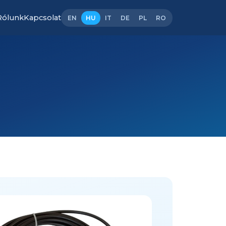
Rólunk
Kapcsolat
EN
HU
IT
DE
PL
RO