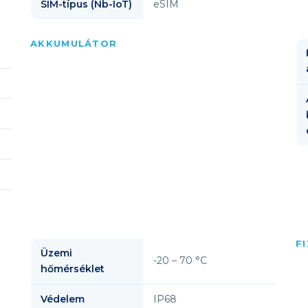
SIM-típus (Nb-IoT)
eSIM
AKKUMULÁTOR
F
Üzemi
-20 – 70 °C
hőmérséklet
Védelem
IP68