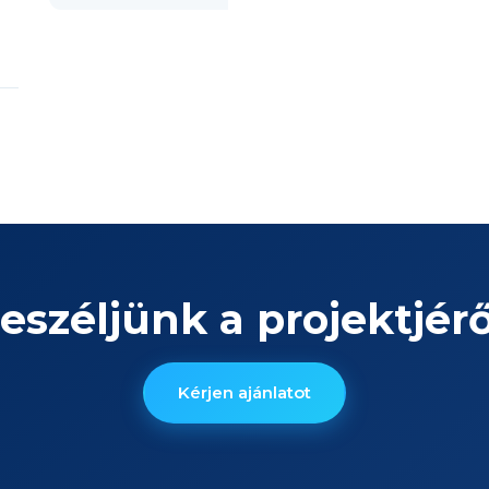
eszéljünk a projektjérő
Kérjen ajánlatot