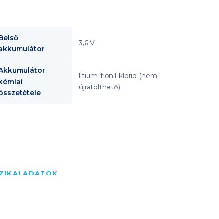
Belső
3,6 V
akkumulátor
Akkumulátor
lítium-tionil-klorid (nem
kémiai
újratölthető)
összetétele
IZIKAI ADATOK