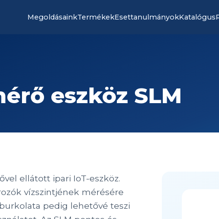
Megoldásaink
Termékek
Esettanulmányok
Katalógus
mérő eszköz SLM
el ellátott ipari IoT-eszköz.
rozók vízszintjének mérésére
burkolata pedig lehetővé teszi