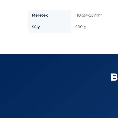
Méretek
110x84x55 mm
Súly
480 g
B