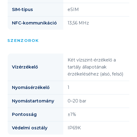
SIM-típus
eSIM
NFC-kommunikáció
13,56 MHz
SZENZOROK
Két vízszint-érzékelő a
Vízérzékelő
tartály állapotának
érzékeléséhez (alsó, felső)
Nyomásérzékelő
1
Nyomástartomány
0–20 bar
Pontosság
±1%
Védelmi osztály
IP69K