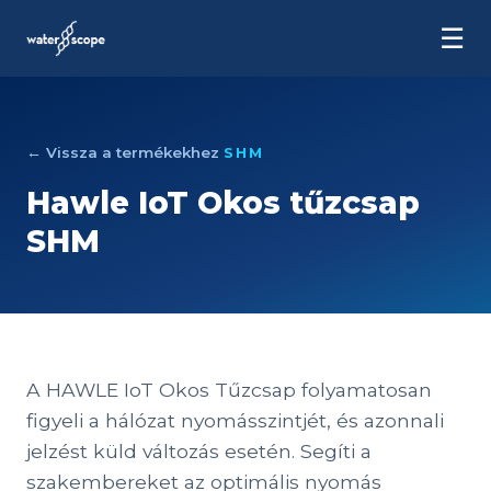
☰
← Vissza a termékekhez
SHM
Hawle IoT Okos tűzcsap
SHM
A HAWLE IoT Okos Tűzcsap folyamatosan
figyeli a hálózat nyomásszintjét, és azonnali
jelzést küld változás esetén. Segíti a
szakembereket az optimális nyomás