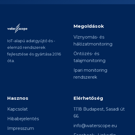
Megoldások
Víznyomás- és
IoT-alapú adatgyűjtő és -
hálózatmonitoring
elemző rendszerek
Öntözés- és
fejlesztése és gyártása 2016
talajmonitoring
óta.
Ipari monitoring
rendszerek
Hasznos
Elérhetőség
Kapcsolat
1118 Budapest, Sasadi út
66.
Hibabejelentés
info@waterscope.eu
Impresszum