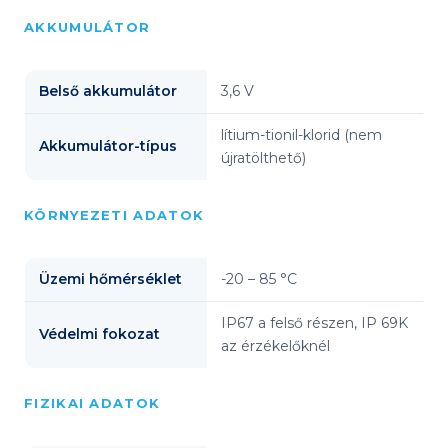
AKKUMULÁTOR
Belső akkumulátor
3,6 V
lítium-tionil-klorid (nem
Akkumulátor-típus
újratölthető)
KÖRNYEZETI ADATOK
Üzemi hőmérséklet
-20 – 85 °C
IP67 a felső részen, IP 69K
Védelmi fokozat
az érzékelőknél
FIZIKAI ADATOK