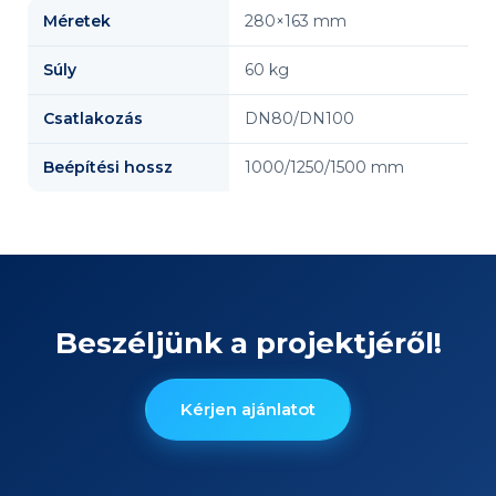
Méretek
280×163 mm
Súly
60 kg
Csatlakozás
DN80/DN100
Beépítési hossz
1000/1250/1500 mm
Beszéljünk a projektjéről!
Kérjen ajánlatot