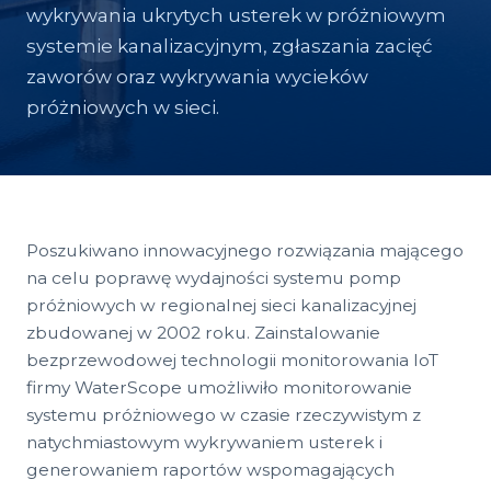
wykrywania ukrytych usterek w próżniowym
systemie kanalizacyjnym, zgłaszania zacięć
zaworów oraz wykrywania wycieków
próżniowych w sieci.
Poszukiwano innowacyjnego rozwiązania mającego
na celu poprawę wydajności systemu pomp
próżniowych w regionalnej sieci kanalizacyjnej
zbudowanej w 2002 roku. Zainstalowanie
bezprzewodowej technologii monitorowania IoT
firmy WaterScope umożliwiło monitorowanie
systemu próżniowego w czasie rzeczywistym z
natychmiastowym wykrywaniem usterek i
generowaniem raportów wspomagających