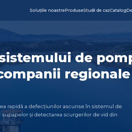
Soluțiile noastre
Produse
Studii de caz
Catalog
De
 sistemului de pom
 companii regionale
rea rapidă a defecțiunilor ascunse în sistemul de
 supapelor și detectarea scurgerilor de vid din