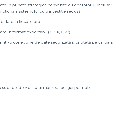
te în puncte strategice convenite cu operatorul, inclusiv î
ționării sistemului cu o investiție redusă.
e date la fiecare oră
re în format exportabil (XLSX, CSV)
 printr-o conexiune de date securizată și criptată pe un p
a supapei de vid, cu urmărirea locației pe mobil