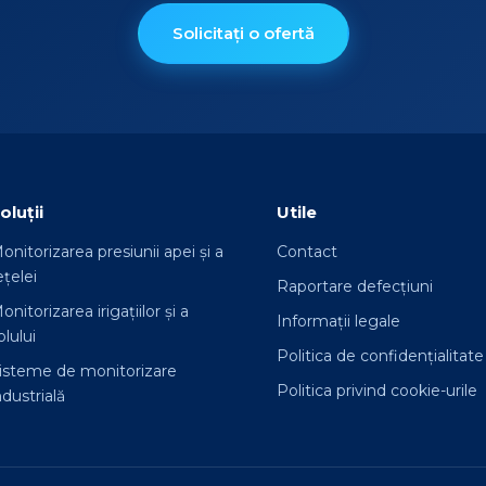
Solicitați o ofertă
oluții
Utile
onitorizarea presiunii apei și a
Contact
ețelei
Raportare defecțiuni
onitorizarea irigațiilor și a
Informații legale
olului
Politica de confidențialitate
isteme de monitorizare
Politica privind cookie-urile
ndustrială