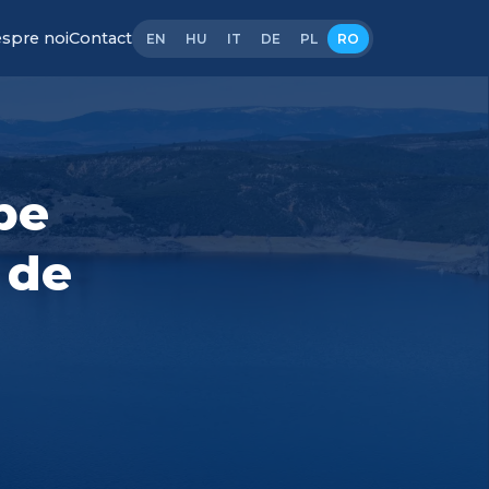
spre noi
Contact
EN
HU
IT
DE
PL
RO
pe
 de