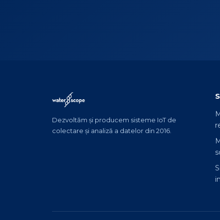
S
M
Dezvoltăm și producem sisteme IoT de
r
colectare și analiză a datelor din 2016.
M
s
S
i