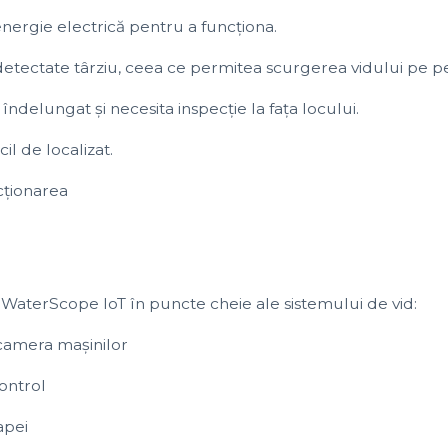
energie electrică pentru a funcționa.
etectate târziu, ceea ce permitea scurgerea vidului pe p
ndelungat și necesita inspecție la fața locului.
il de localizat.
cționarea
 WaterScope IoT în puncte cheie ale sistemului de vid:
 camera mașinilor
control
apei