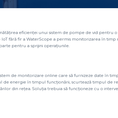
nătățirea eficienței unui sistem de pompe de vid pentru o 
 IoT fără fir a WaterScope a permis monitorizarea în timp 
arte pentru a sprijini operațiunile.
istem de monitorizare online care să furnizeze date în tim
e energie în timpul funcționării, scurtează timpul de re
rsărilor din rețea. Soluția trebuia să funcționeze cu o interv