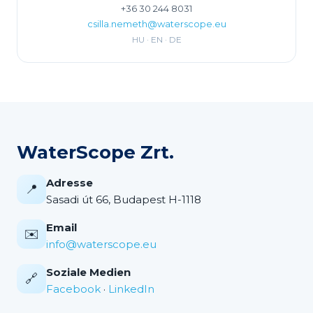
+36 30 244 8031
csilla.nemeth@waterscope.eu
HU · EN · DE
WaterScope Zrt.
Adresse
📍
Sasadi út 66, Budapest H-1118
Email
✉️
info@waterscope.eu
Soziale Medien
🔗
Facebook
·
LinkedIn