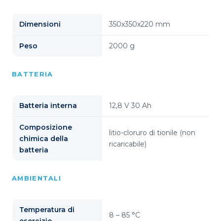
Dimensioni
350x350x220 mm
Peso
2000 g
BATTERIA
Batteria interna
12,8 V 30 Ah
Composizione
litio-cloruro di tionile (non
chimica della
ricaricabile)
batteria
AMBIENTALI
Temperatura di
8 – 85 °C
esercizio