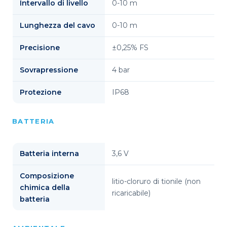
Intervallo di livello
0-10 m
Lunghezza del cavo
0-10 m
Precisione
±0,25% FS
Sovrapressione
4 bar
Protezione
IP68
BATTERIA
Batteria interna
3,6 V
Composizione
litio-cloruro di tionile (non
chimica della
ricaricabile)
batteria