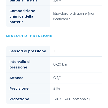
Batteria interna
3,6 V
Composizione
litio-cloruro di tionile (non
chimica della
ricaricabile)
batteria
SENSORI DI PRESSIONE
Sensori di pressione
2
Intervallo di
0-20 bar
pressione
Attacco
G 1/4
Precisione
±1%
Protezione
IP67 (IP68 opzionale)