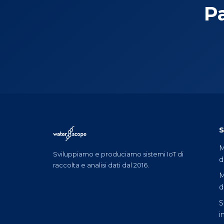
P
S
M
Sviluppiamo e produciamo sistemi IoT di
d
raccolta e analisi dati dal 2016.
M
d
S
i