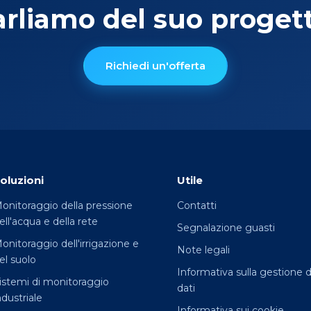
arliamo del suo progett
Richiedi un'offerta
oluzioni
Utile
onitoraggio della pressione
Contatti
ell'acqua e della rete
Segnalazione guasti
onitoraggio dell'irrigazione e
Note legali
el suolo
Informativa sulla gestione d
istemi di monitoraggio
dati
ndustriale
Informativa sui cookie