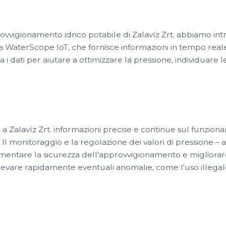
igionamento idrico potabile di Zalavíz Zrt. abbiamo intr
 WaterScope IoT, che fornisce informazioni in tempo reale 
i dati per aiutare a ottimizzare la pressione, individuare le 
e a Zalavíz Zrt. informazioni precise e continue sul funzion
. Il monitoraggio e la regolazione dei valori di pressione –
umentare la sicurezza dell'approvvigionamento e migliorare l
rilevare rapidamente eventuali anomalie, come l'uso illegal