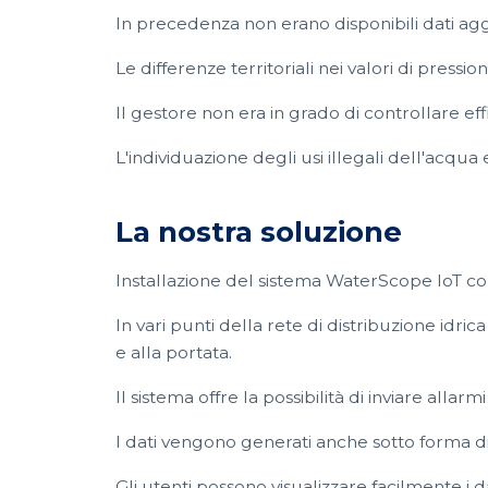
In precedenza non erano disponibili dati aggi
Le differenze territoriali nei valori di pressio
Il gestore non era in grado di controllare e
L'individuazione degli usi illegali dell'acqua 
La nostra soluzione
Installazione del sistema WaterScope IoT con
In vari punti della rete di distribuzione idric
e alla portata.
Il sistema offre la possibilità di inviare allar
I dati vengono generati anche sotto forma di 
Gli utenti possono visualizzare facilmente i da