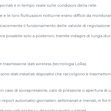
ornati e in tempo reale sulle condizioni della rete.
ne e le loro fluttuazioni notturne erano difficili da monitorar
fficacemente il funzionamento delle valvole di regolazione
era possibile solo a posteriori, tramite indagini di lunga dur
 trasmissione dati wireless (tecnologia LoRa).
a sono stati installati dispositivi che raccolgono e trasmetto
mi in caso di sovrapressione, calo di pressione o apertura di 
report automatici giornalieri, settimanali e mensili, in for
ti misurati anche su dispositivi mobili o tablet.