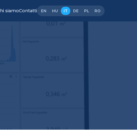
hi siamo
Contatti
EN
HU
IT
DE
PL
RO