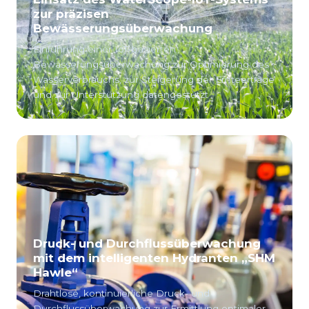
zur präzisen
Bewässerungsüberwachung
Einführung einer IoT-basierten
Bewässerungsüberwachung zur Optimierung des
Wasserverbrauchs, zur Steigerung der Ernteerträge
und zur Unterstützung datengestützt
Druck- und Durchflussüberwachung
mit dem intelligenten Hydranten „SHM
Hawle“
Drahtlose, kontinuierliche Druck- und
Durchflussüberwachung zur Ermittlung optimaler