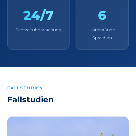
24/7
6
Echtzeitüberwachung
unterstützte
Sprachen
FALLSTUDIEN
Fallstudien