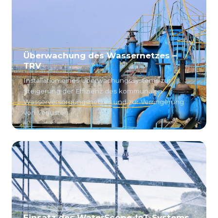
Überwachung des Wassernetzes –
TRV
Installation eines Überwachungssystems zur
Steigerung der Effizienz des kommunalen
Wasserversorgungsnetzes und zur Verringerung
von Verlusten.
Einsatz des WaterScope-IoT-Systems