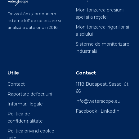
Monitorizarea presiunii
Dezvoltăm și producem
apei și a rețelei
sisteme IoT de colectare și
Monitorizarea irigațiilor și
analiză a datelor din 2016.
a solului
Sisteme de monitorizare
industrială
Utile
Contact
Contact
1118 Budapest, Sasadi út
66.
Raportare defecțiuni
info@waterscope.eu
Informații legale
Facebook
·
LinkedIn
Politica de
confidențialitate
Politica privind cookie-
urile