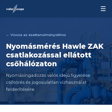
☰
← Vissza az esettanulmányokhoz
Nyomásmérés Hawle ZAK
csatlakozással ellátott
csőhálózaton
Nyomásingadozás valós idejű figyelése
csőtörés és jogosulatlan vízhasználat
felderítésére.