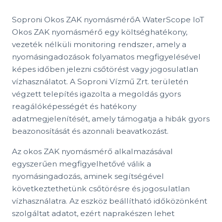
Soproni Okos ZAK nyomásmérőA WaterScope IoT
Okos ZAK nyomásmérő egy költséghatékony,
vezeték nélküli monitoring rendszer, amely a
nyomásingadozások folyamatos megfigyelésével
képes időben jelezni csőtörést vagy jogosulatlan
vízhasználatot. A Soproni Vízmű Zrt. területén
végzett telepítés igazolta a megoldás gyors
reagálóképességét és hatékony
adatmegjelenítését, amely támogatja a hibák gyors
beazonosítását és azonnali beavatkozást.
Az okos ZAK nyomásmérő alkalmazásával
egyszerűen megfigyelhetővé válik a
nyomásingadozás, aminek segítségével
következtethetünk csőtörésre és jogosulatlan
vízhasználatra. Az eszköz beállítható időközönként
szolgáltat adatot, ezért naprakészen lehet